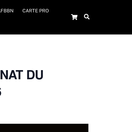
’AFBBN
CARTE PRO
Cart
Search
NNAT DU
6