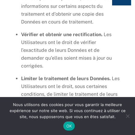
informations sur certains aspects du
traitement et d’obtenir une copie des
Données en cours de traitement.
Vérifier et obtenir une rectification.
Les
Utilisateurs ont le droit de vérifier
l’exactitude de leurs Données et de
demander qu’elles soient mises à jour ou
corrigées.
Limiter le traitement de leurs Données.
Les
Utilisateurs ont le droit, sous certaines
conditions, de limiter le traitement de leurs
Données. Dans ce cas, le Propriétaire
Nous utilisons des cookies pour vous garantir la meilleure
traitera leurs Données uniquement pour les
expérience sur notre site web. Si vous continuez à utiliser ce
1
site, nous supposerons que vous en êtes satisfait.
stocker.
Besoin de renseignements ?
OK
O
Faire supprimer ou effacer leurs Données